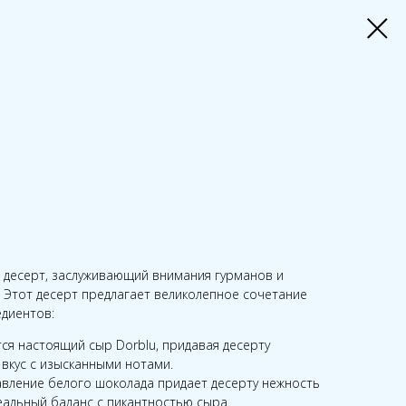
й десерт, заслуживающий внимания гурманов и
. Этот десерт предлагает великолепное сочетание
диентов:
ся настоящий сыр Dorblu, придавая десерту
вкус с изысканными нотами.
вление белого шоколада придает десерту нежность
деальный баланс с пикантностью сыра.