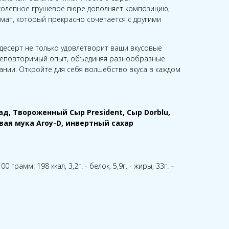
олепное грушевое пюре дополняет композицию,
мат, который прекрасно сочетается с другими
десерт не только удовлетворит ваши вкусовые
 неповторимый опыт, объединяя разнообразные
ании. Откройте для себя волшебство вкуса в каждом
д, Твороженный Сыр President, Сыр Dorblu,
овая мука Aroy-D, инвертный сахар
грамм: 198 ккал, 3,2г. - белок, 5,9г. - жиры, 33г. –