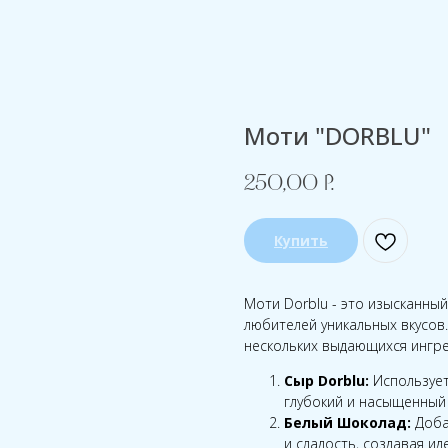
Моти "DORBLU"
250,00
р.
Купить
Моти Dorblu - это изысканны
любителей уникальных вкусов
нескольких выдающихся ингре
Сыр Dorblu:
Использует
глубокий и насыщенный 
Белый Шоколад:
Доба
и сладость, создавая и