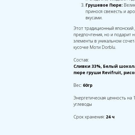
Грушевое Пюре:
Велик
принося свежесть и аро
вкусами.
Этот традиционный японский 
предпочтения, но и подарит
элементы в уникальном сочет
кусочке Моти Dorblu.
Состав:
Сливки 33%, Белый шокола
пюре груши Revifruit, рис
Вес:
60гр
Энергетическая ценность на 100 
углеводы
Срок хранения:
24 ч